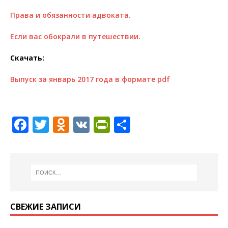
Права и обязанности адвоката.
Если вас обокрали в путешествии.
Скачать:
Выпуск за январь 2017 года в формате pdf
F
T
O
V
P
О
a
w
d
K
ri
т
c
it
n
n
п
e
te
o
tF
р
b
r
kl
ri
а
o
a
e
в
СВЕЖИЕ ЗАПИСИ
o
ss
n
и