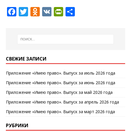
F
T
O
V
P
О
a
w
d
K
ri
т
c
it
n
n
п
e
te
o
tF
р
b
r
kl
ri
а
o
a
e
в
СВЕЖИЕ ЗАПИСИ
o
ss
n
и
Приложение «Имею право». Выпуск за июль 2026 года
k
ni
dl
т
Приложение «Имею право». Выпуск за июнь 2026 года
ki
y
ь
Приложение «Имею право». Выпуск за май 2026 года
Приложение «Имею право». Выпуск за апрель 2026 года
Приложение «Имею право». Выпуск за март 2026 года
РУБРИКИ