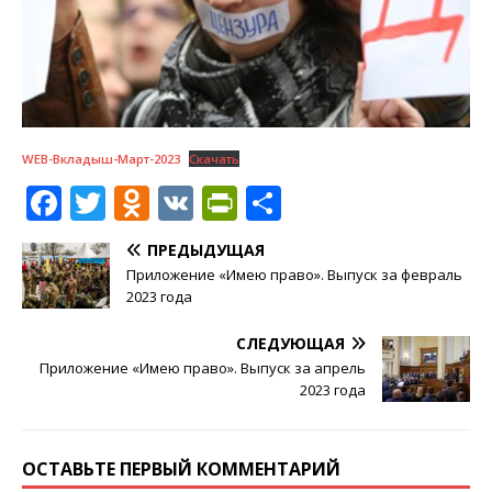
WEB-Вкладыш-Март-2023
Скачать
F
T
O
V
P
О
a
w
d
K
ri
т
ПРЕДЫДУЩАЯ
c
it
n
n
п
Приложение «Имею право». Выпуск за февраль
e
te
o
tF
р
2023 года
b
r
kl
ri
а
СЛЕДУЮЩАЯ
o
a
e
в
Приложение «Имею право». Выпуск за апрель
2023 года
o
ss
n
и
k
ni
dl
т
ОСТАВЬТЕ ПЕРВЫЙ КОММЕНТАРИЙ
ki
y
ь