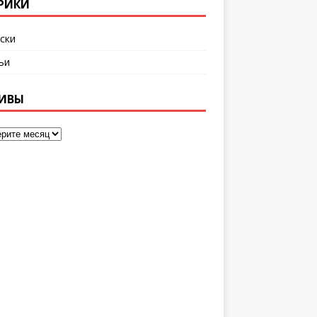
РИКИ
ски
ьи
ИВЫ