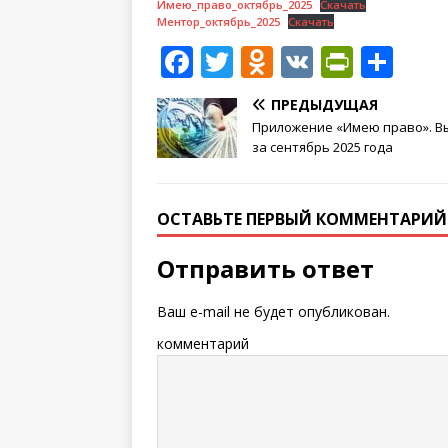
Имею_право_октябрь_2025
Скачать
Ментор_октябрь_2025
Скачать
F
T
O
V
P
О
a
w
d
K
ri
т
ПРЕДЫДУЩАЯ
c
it
n
n
п
Приложение «Имею право». В
e
te
o
tF
р
за сентябрь 2025 года
b
r
kl
ri
а
o
a
e
в
ОСТАВЬТЕ ПЕРВЫЙ КОММЕНТАРИЙ
o
ss
n
и
Отправить ответ
k
ni
dl
т
ki
y
ь
Ваш e-mail не будет опубликован.
комментарий