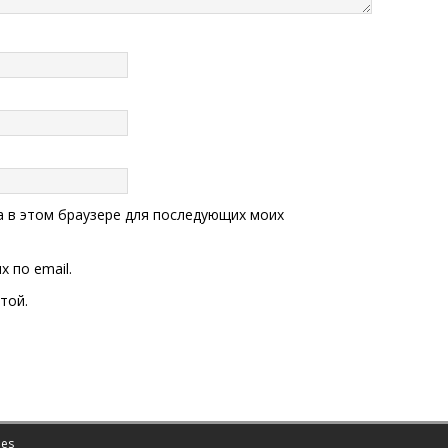
та в этом браузере для последующих моих
 по email.
той.
es