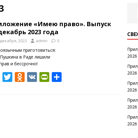
3
иложение «Имею право». Выпуск
декабрь 2023 года
СВЕ
 декабря, 2023
admin
0
Прил
коязычным приготовиться:
2026
 Пушкина в Раде лишили
прав и бессрочно!
Прил
2026
F
T
O
V
Pr
О
Прил
ac
w
d
K
in
т
2026
e
itt
n
tF
п
Прил
b
er
o
ri
р
2026
o
kl
e
а
Прил
o
as
n
в
2026
k
s
dl
и